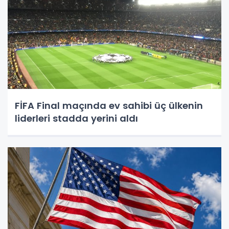
FİFA Final maçında ev sahibi üç ülkenin
liderleri stadda yerini aldı