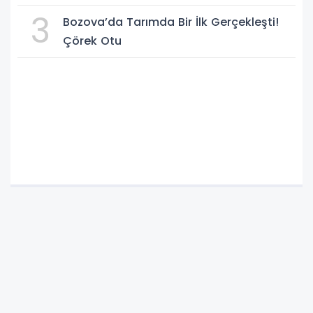
Federasyonu işi ticarete indirdi
3
Bozova’da Tarımda Bir İlk Gerçekleşti!
Çörek Otu