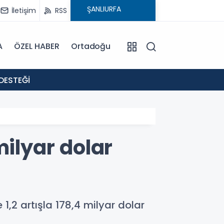
İletişim
RSS
A
ÖZEL HABER
Ortadoğu
18:02
DESTEĞİ
: EVR
milyar dolar
1,2 artışla 178,4 milyar dolar