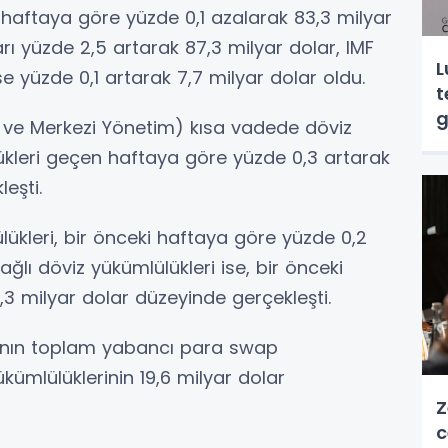
ki haftaya göre yüzde 0,1 azalarak 83,3 milyar
ları yüzde 2,5 artarak 87,3 milyar dolar, IMF
L
e yüzde 0,1 artarak 7,7 milyar dolar oldu.
t
g
ve Merkezi Yönetim) kısa vadede döviz
ülükleri geçen haftaya göre yüzde 0,3 artarak
eşti.
ükleri, bir önceki haftaya göre yüzde 0,2
ğlı döviz yükümlülükleri ise, bir önceki
3 milyar dolar düzeyinde gerçekleşti.
sı’nın toplam yabancı para swap
kümlülüklerinin 19,6 milyar dolar
Z
c