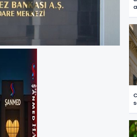
a
C
s