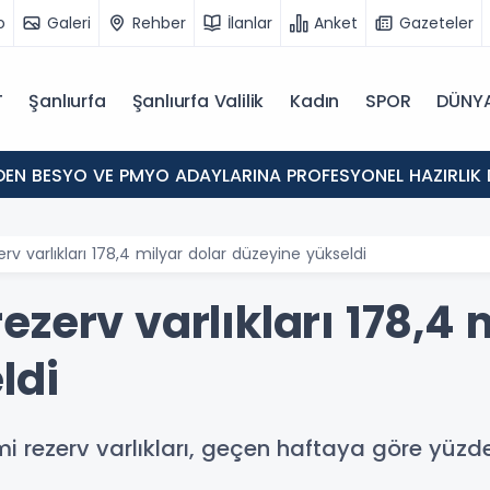
o
Galeri
Rehber
İlanlar
Anket
Gazeteler
T
Şanlıurfa
Şanlıurfa Valilik
Kadın
SPOR
DÜNY
'DEN BESYO VE PMYO ADAYLARINA PROFESYONEL HAZIRLIK 
v varlıkları 178,4 milyar dolar düzeyine yükseldi
zerv varlıkları 178,4 
ldi
i rezerv varlıkları, geçen haftaya göre yüzde 