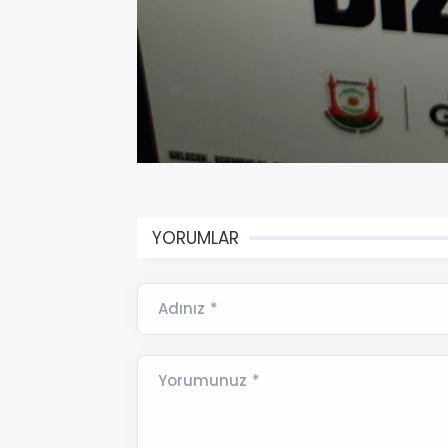
YORUMLAR
Adınız *
Yorumunuz *