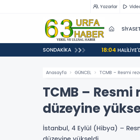
Yazarlar
Vide
SİYASE
18:04
SONDAKİKA
HALİLİYE
Anasayfa
GÜNCEL
TCMB – Resmi rezer
TCMB – Resmi re
düzeyine yükse
İstanbul, 4 Eylül (Hibya) – Resm
düzeyine yükseldi.