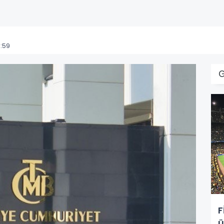
:59
F
ü