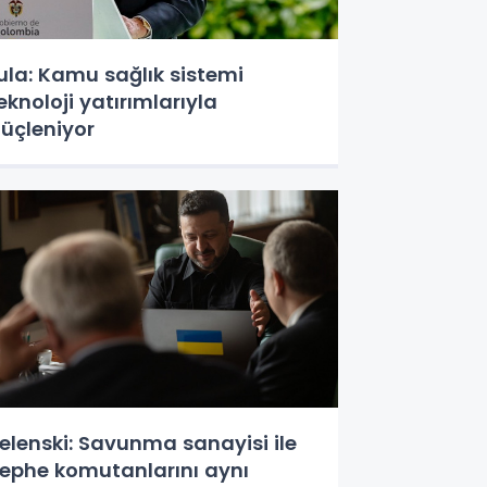
ula: Kamu sağlık sistemi
eknoloji yatırımlarıyla
üçleniyor
elenski: Savunma sanayisi ile
ephe komutanlarını aynı