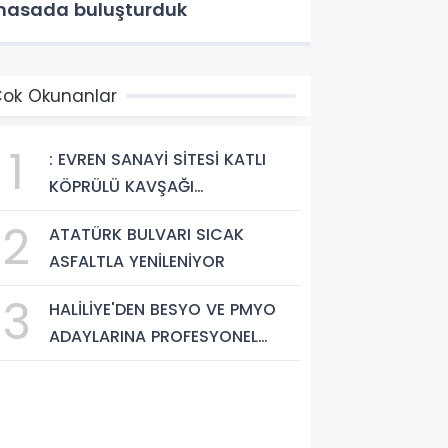
asada buluşturduk
ok Okunanlar
1
: EVREN SANAYİ SİTESİ KATLI
KÖPRÜLÜ KAVŞAĞI
TAMAMLANDI, ARAÇ GEÇİŞLERİ
2
ATATÜRK BULVARI SICAK
BAŞLADI
ASFALTLA YENİLENİYOR
3
HALİLİYE'DEN BESYO VE PMYO
ADAYLARINA PROFESYONEL
HAZIRLIK DESTEĞİ