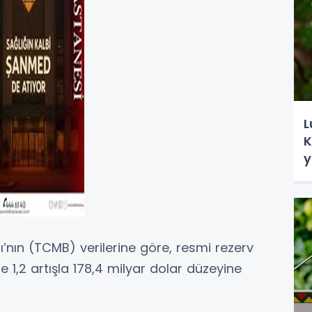
L
K
y
nın (TCMB) verilerine göre, resmi rezerv
e 1,2 artışla 178,4 milyar dolar düzeyine