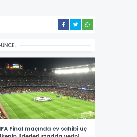
GÜNCEL
İFA Final maçında ev sahibi üç
lkenin liderleri stadda yerini