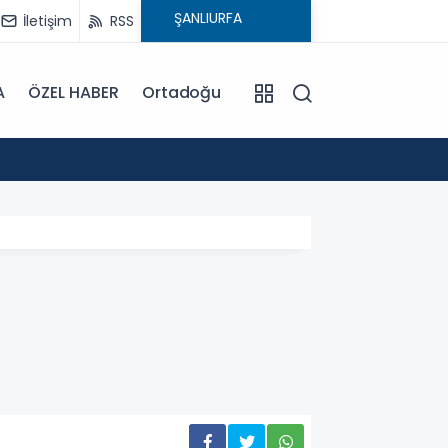
İletişim
RSS
A
ÖZEL HABER
Ortadoğu
13:11
HALFETİ