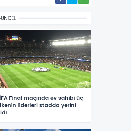
GÜNCEL
İFA Final maçında ev sahibi üç
lkenin liderleri stadda yerini
ldı