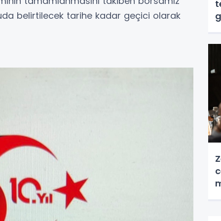
ımının tamamlanmasını takiben borsamız
t
da belirtilecek tarihe kadar geçici olarak
g
Z
c
m