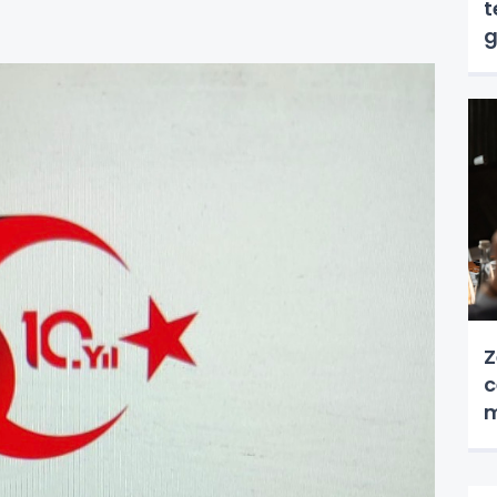
t
g
Z
c
m