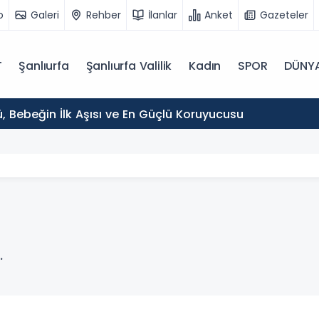
o
Galeri
Rehber
İlanlar
Anket
Gazeteler
T
Şanlıurfa
Şanlıurfa Valilik
Kadın
SPOR
DÜNY
, Bebeğin İlk Aşısı ve En Güçlü Koruyucusu
.