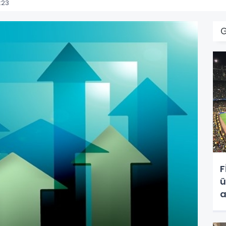
:23
F
ü
a