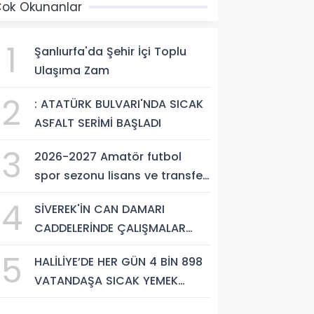
ok Okunanlar
1
Şanlıurfa'da Şehir İçi Toplu
Ulaşıma Zam
2
: ATATÜRK BULVARI'NDA SICAK
ASFALT SERİMİ BAŞLADI
3
2026-2027 Amatör futbol
spor sezonu lisans ve transfer
ücretleri belli oldu
4
SİVEREK'İN CAN DAMARI
CADDELERİNDE ÇALIŞMALAR
ARALIKSIZ SÜRÜYOR
5
HALİLİYE’DE HER GÜN 4 BİN 898
VATANDAŞA SICAK YEMEK
DESTEĞİ