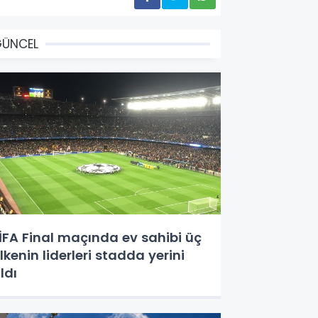
GÜNCEL
İFA Final maçında ev sahibi üç
lkenin liderleri stadda yerini
ldı