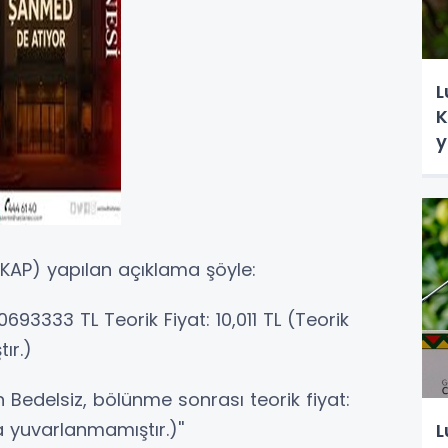
L
K
y
AP) yapılan açıklama şöyle:
0693333 TL Teorik Fiyat: 10,011 TL (Teorik
ır.)
Bedelsiz, bölünme sonrası teorik fiyat:
a yuvarlanmamıştır.)''
L