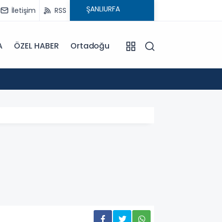
İletişim
RSS
A
ÖZEL HABER
Ortadoğu
15:08
: ATA