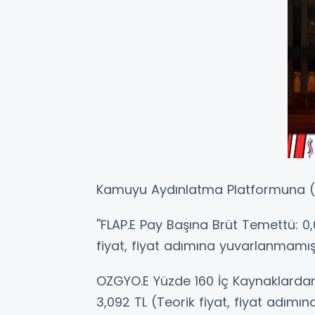
Kamuyu Aydınlatma Platformuna (K
''FLAP.E Pay Başına Brüt Temettü: 0,
fiyat, fiyat adımına yuvarlanmamışt
OZGYO.E Yüzde 160 İç Kaynaklardan 
3,092 TL (Teorik fiyat, fiyat adımın