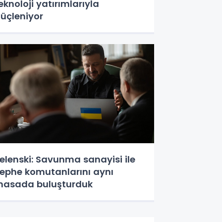
eknoloji yatırımlarıyla
üçleniyor
elenski: Savunma sanayisi ile
ephe komutanlarını aynı
asada buluşturduk