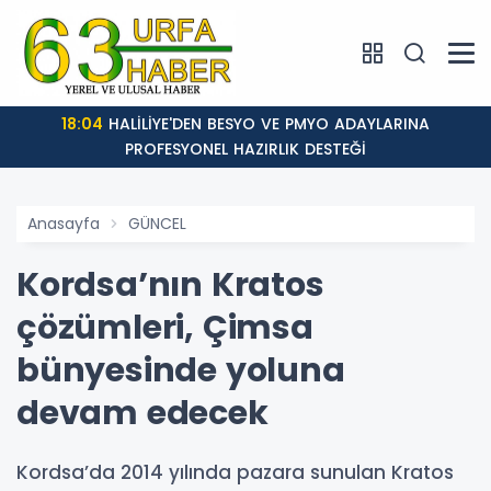
18:02
: EVREN SANAYİ SİTESİ KATLI KÖPRÜLÜ KAVŞAĞI
TAMAMLANDI, ARAÇ GEÇİŞLERİ BAŞLADI
Anasayfa
GÜNCEL
Kordsa’nın Kratos
çözümleri, Çimsa
bünyesinde yoluna
devam edecek
Kordsa’da 2014 yılında pazara sunulan Kratos