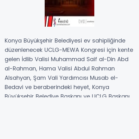
Konya Büyükşehir Belediyesi ev sahipliğinde
düzenlenecek UCLG-MEWA Kongresi için kente
gelen İdlib Valisi Muhammad Saif al-Din Abd
al-Rahman, Hama Valisi Abdul Rahman
Alsahyan, Şam Vali Yardımcısı Musab el-
Bedavi ve beraberindeki heyet, Konya
Büyükşehir Belediye Başkanı ve UCLG Başkanı
Uğur İbrahim Altay’a ziyaret gerçekleştirdi.
Başkan Altay, ziyaretten duyduğu
memnuniyeti dile getirerek, Konya’nın tarihi,