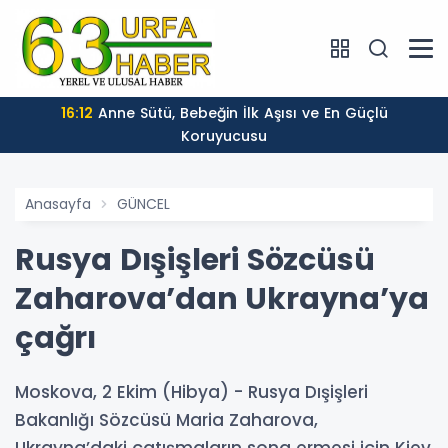
16:12
Anne Sütü, Bebeğin İlk Aşısı ve En Güçlü
Koruyucusu
Anasayfa
GÜNCEL
Rusya Dışişleri Sözcüsü
Zaharova’dan Ukrayna’ya
çağrı
Moskova, 2 Ekim (Hibya) - Rusya Dışişleri
Bakanlığı Sözcüsü Maria Zaharova,