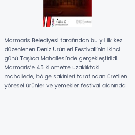
Marmaris Belediyesi tarafından bu yıl ilk kez
düzenlenen Deniz Ürünleri Festivali’nin ikinci
günü Taşlıca Mahallesi’nde gerçekleştirildi.
Marmaris’e 45 kilometre uzaklıktaki
mahallede, bölge sakinleri tarafından üretilen
yöresel ürünler ve yemekler festival alanında
sergilendi. Etkinlikte keşkek, nohut yemeği,
karakılçık buğdayı ekmeği, bal, zeytin,
zeytinyağı, eşek sütü sabunu, el yapımı kilimler
ve doğal olarak toplanan baharatlar
ziyaretçilere sunuldu.