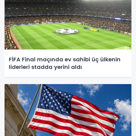
FİFA Final maçında ev sahibi üç ülkenin
liderleri stadda yerini aldı