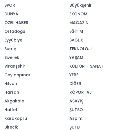
Cumhurbaşkanı Recep Tayyip Erdoğan’ın
Amerika Birleşik Devletleri (ABD) ziyaretiyle ilgili
değerlendirme yaptı.
02-10-2025 21:49
256
OKUNMA
Güncelleme : 02-10-2025 21:49