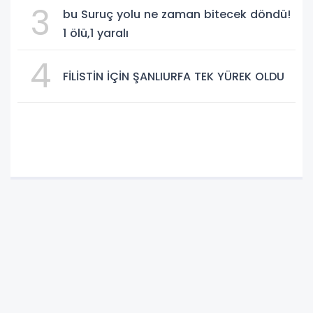
3
bu Suruç yolu ne zaman bitecek döndü!
1 ölü,1 yaralı
4
FİLİSTİN İÇİN ŞANLIURFA TEK YÜREK OLDU