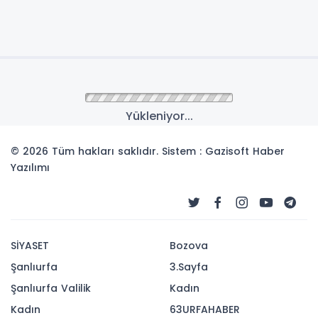
Anasayfa
GÜNCEL
İYİ Parti Grup Başkanvekili
Çömez: ABD’nin
dayatmalarının olduğunu
duyuyoruz
İYİ Parti Grup Başkanvekili ve Balıkesir Milletvekili
Tuhan Çömez, Türkiye Büyük Millet Meclisi'nde
(TBMM) düzenlediği basın toplantısında