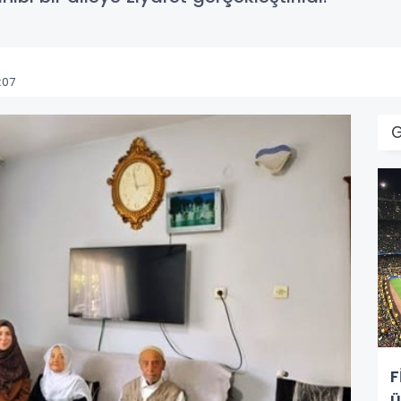
:07
F
ü