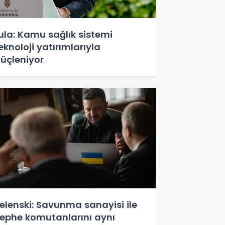
ula: Kamu sağlık sistemi
eknoloji yatırımlarıyla
üçleniyor
elenski: Savunma sanayisi ile
ephe komutanlarını aynı