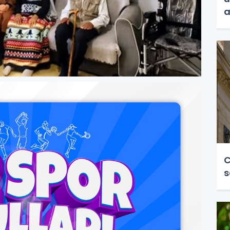
a
C
s