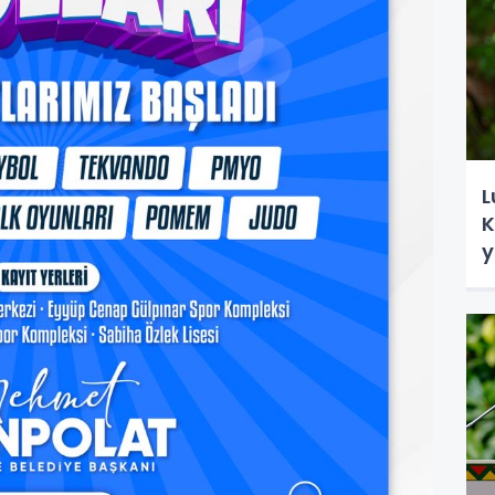
L
K
y