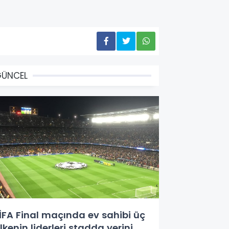
GÜNCEL
İFA Final maçında ev sahibi üç
lkenin liderleri stadda yerini