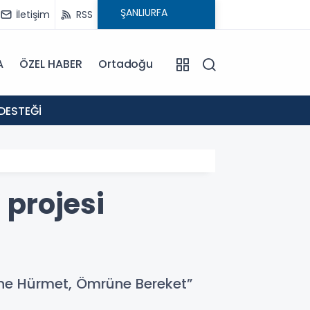
İletişim
RSS
A
ÖZEL HABER
Ortadoğu
18:02
DESTEĞİ
: EVR
projesi
üne Hürmet, Ömrüne Bereket”