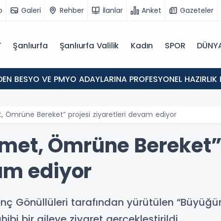
o
Galeri
Rehber
İlanlar
Anket
Gazeteler
T
Şanlıurfa
Şanlıurfa Valilik
Kadın
SPOR
DÜNY
'DEN BESYO VE PMYO ADAYLARINA PROFESYONEL HAZIRLIK 
 Ömrüne Bereket” projesi ziyaretleri devam ediyor
et, Ömrüne Bereket” 
am ediyor
enç Gönüllüleri tarafından yürütülen “Büyüğ
bi bir aileye ziyaret gerçekleştirildi.