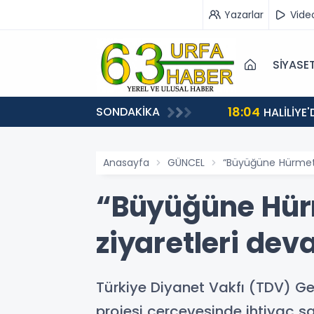
Yazarlar
Vide
SİYASE
18:04
SONDAKİKA
HALİLİYE
Anasayfa
GÜNCEL
“Büyüğüne Hürmet,
“Büyüğüne Hürm
ziyaretleri dev
Türkiye Diyanet Vakfı (TDV) G
projesi çerçevesinde ihtiyaç sahi