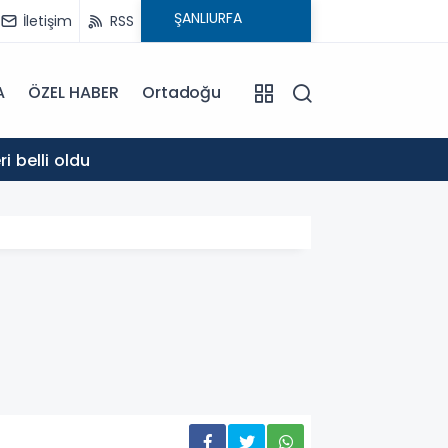
İletişim
RSS
A
ÖZEL HABER
Ortadoğu
12:18
retleri belli oldu
Şanlıur