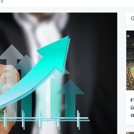
11
F
ü
a