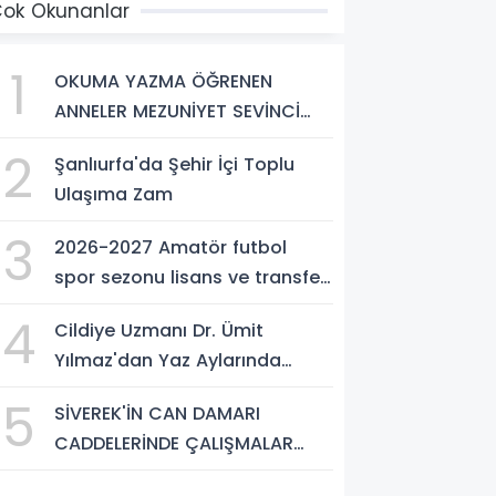
ok Okunanlar
1
OKUMA YAZMA ÖĞRENEN
ANNELER MEZUNİYET SEVİNCİ
YAŞADI
2
Şanlıurfa'da Şehir İçi Toplu
Ulaşıma Zam
3
2026-2027 Amatör futbol
spor sezonu lisans ve transfer
ücretleri belli oldu
4
Cildiye Uzmanı Dr. Ümit
Yılmaz'dan Yaz Aylarında
Güneşten Korunma Uyarısı
5
SİVEREK'İN CAN DAMARI
CADDELERİNDE ÇALIŞMALAR
ARALIKSIZ SÜRÜYOR