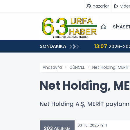
Yazarlar
Vide
SİYASE
13:07
SONDAKİKA
Anasayfa
GÜNCEL
Net Holding, MERİT
Net Holding, ME
Net Holding A.Ş, MERİT payların
03-10-2025 19:11
203
OKUNMA