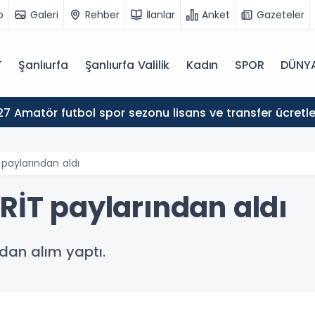
o
Galeri
Rehber
İlanlar
Anket
Gazeteler
T
Şanlıurfa
Şanlıurfa Valilik
Kadın
SPOR
DÜNY
2026-2027 Amatör futbol spor sezonu lisans ve transfer üc
 paylarından aldı
RİT paylarından aldı
dan alım yaptı.