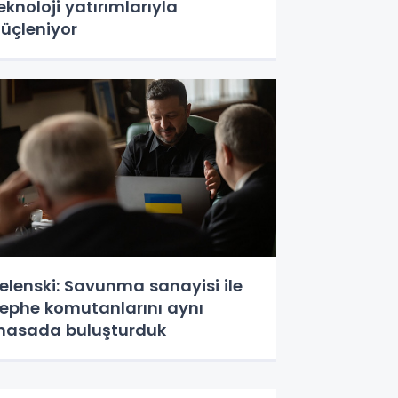
eknoloji yatırımlarıyla
üçleniyor
elenski: Savunma sanayisi ile
ephe komutanlarını aynı
asada buluşturduk