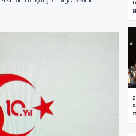
 sınırına ulaşmıştır.'' bilgisi verildi.
t
g
Z
c
m