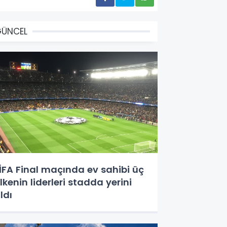
GÜNCEL
İFA Final maçında ev sahibi üç
lkenin liderleri stadda yerini
ldı