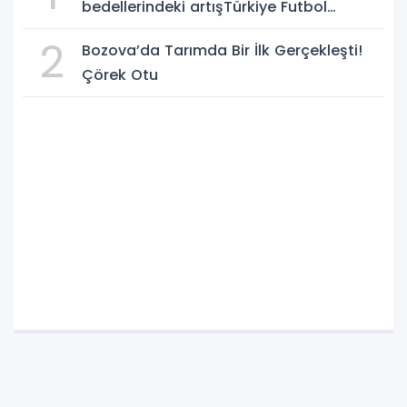
bedellerindeki artışTürkiye Futbol
Federasyonu işi ticarete indirdi
2
Bozova’da Tarımda Bir İlk Gerçekleşti!
Çörek Otu