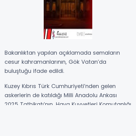
Bakanlıktan yapılan açıklamada semaların
cesur kahramanlarının, Gök Vatan’da
buluştuğu ifade edildi.
Kuzey Kıbrıs Türk Cumhuriyeti’nden gelen
askerlerin de katıldığı Milli Anadolu Ankası
2025 Tatbikatı’nın, Hava Kuvvetleri Komutanlığı
tarafından Konya’daki 3’üncü Ana Jet Üs
Komutanlığı’nda 29 Eylül-10 Ekim tarihleri
arasında başarıyla icra edildiği bildirildi.