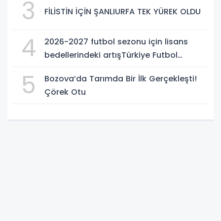
3
FİLİSTİN İÇİN ŞANLIURFA TEK YÜREK OLDU
4
2026-2027 futbol sezonu için lisans
bedellerindeki artışTürkiye Futbol
Federasyonu işi ticarete indirdi
5
Bozova’da Tarımda Bir İlk Gerçekleşti!
Çörek Otu