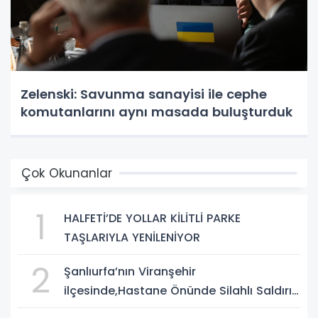
Zelenski: Savunma sanayisi ile cephe
komutanlarını aynı masada buluşturduk
Çok Okunanlar
1
HALFETİ’DE YOLLAR KİLİTLİ PARKE
TAŞLARIYLA YENİLENİYOR
2
Şanlıurfa’nın Viranşehir
ilçesinde,Hastane Önünde Silahlı Saldırı:
2 Ağır Yaralı