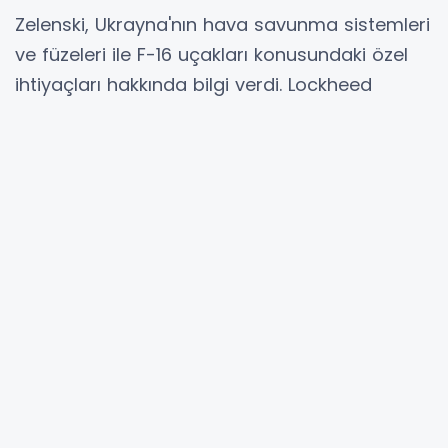
Zelenski, Ukrayna'nın hava savunma sistemleri
ve füzeleri ile F-16 uçakları konusundaki özel
ihtiyaçları hakkında bilgi verdi. Lockheed
Martin temsilcileri ise şirketin üretim
kabiliyetleri hakkında konuştu.
Görüşmede, iş birliği potansiyeli ve
Ukrayna'nın Rus saldırganlığına karşı
savunmasını güçlendirme olasılığı da ele
alındı.
Hibya Haber Ajansı