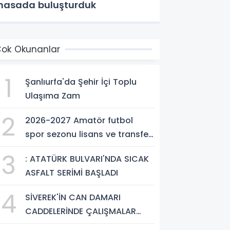
asada buluşturduk
ok Okunanlar
1
Şanlıurfa'da Şehir İçi Toplu
Ulaşıma Zam
2
2026-2027 Amatör futbol
spor sezonu lisans ve transfer
ücretleri belli oldu
3
: ATATÜRK BULVARI'NDA SICAK
ASFALT SERİMİ BAŞLADI
4
SİVEREK'İN CAN DAMARI
CADDELERİNDE ÇALIŞMALAR
ARALIKSIZ SÜRÜYOR