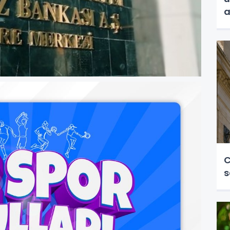
a
C
s