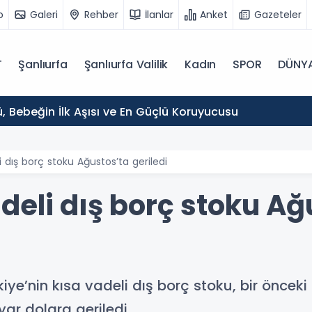
o
Galeri
Rehber
İlanlar
Anket
Gazeteler
T
Şanlıurfa
Şanlıurfa Valilik
Kadın
SPOR
DÜNY
, Bebeğin İlk Aşısı ve En Güçlü Koruyucusu
 dış borç stoku Ağustos’ta geriledi
deli dış borç stoku Ağ
kiye’nin kısa vadeli dış borç stoku, bir öncek
yar dolara geriledi.