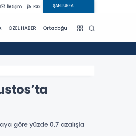
İletişim
RSS
A
ÖZEL HABER
Ortadoğu
15:08
: ATA
ustos’ta
i aya göre yüzde 0,7 azalışla