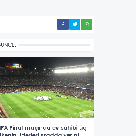
GÜNCEL
İFA Final maçında ev sahibi üç
lkenin liderleri stadda yerini