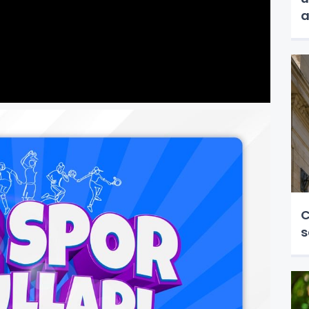
a
C
s