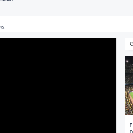
:42
F
ü