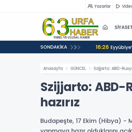
Yazarlar
Vide
SİYASE
16:26
SONDAKİKA
Eyyübiye
Anasayfa
GÜNCEL
Szijjarto: ABD-Rus
Szijjarto: ABD
hazırız
Budapeşte, 17 Ekim (Hibya) - Ma
yapmaya hazır olduklarını açık