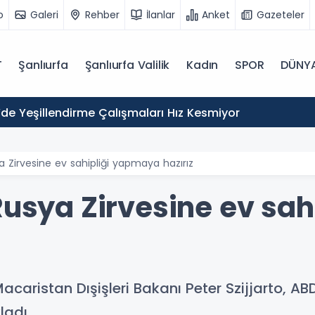
o
Galeri
Rehber
İlanlar
Anket
Gazeteler
T
Şanlıurfa
Şanlıurfa Valilik
Kadın
SPOR
DÜNY
’de Yeşillendirme Çalışmaları Hız Kesmiyor
ya Zirvesine ev sahipliği yapmaya hazırız
-Rusya Zirvesine ev sa
caristan Dışişleri Bakanı Peter Szijjarto, AB
ladı.