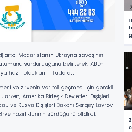
L
t
g
zijjarto, Macaristan'ın Ukrayna savaşının
utumunu sürdürdüğünü belirterek, ABD-
 hazır olduklarını ifade etti.
mesi ve zirvenin verimli geçmesi için gerekli
larken, Amerika Birleşik Devletleri Dışişleri
au ve Rusya Dışişleri Bakanı Sergey Lavrov
rve hazırlıklarının sürdüğünü bildirdi.
Z
c