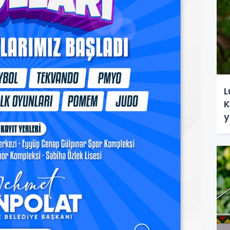
L
K
y