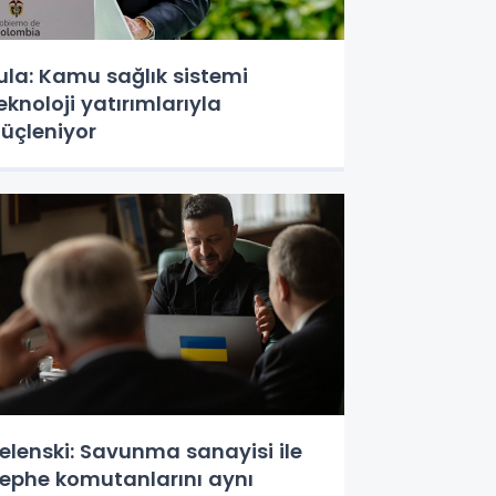
ula: Kamu sağlık sistemi
eknoloji yatırımlarıyla
üçleniyor
elenski: Savunma sanayisi ile
ephe komutanlarını aynı