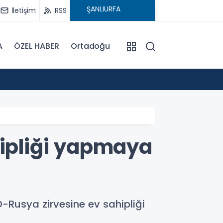
İletişim
RSS
A
ÖZEL HABER
Ortadoğu
16:12
Anne S
hipliği yapmaya
D-Rusya zirvesine ev sahipliği