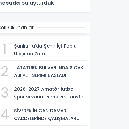
asada buluşturduk
ok Okunanlar
1
Şanlıurfa'da Şehir İçi Toplu
Ulaşıma Zam
2
: ATATÜRK BULVARI'NDA SICAK
ASFALT SERİMİ BAŞLADI
3
2026-2027 Amatör futbol
spor sezonu lisans ve transfer
ücretleri belli oldu
4
SİVEREK'İN CAN DAMARI
CADDELERİNDE ÇALIŞMALAR
ARALIKSIZ SÜRÜYOR