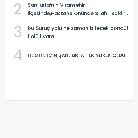
2
Şanlıurfa’nın Viranşehir
ilçesinde,Hastane Önünde Silahlı Saldırı:
2 Ağır Yaralı
3
bu Suruç yolu ne zaman bitecek döndü!
1 ölü,1 yaralı
4
FİLİSTİN İÇİN ŞANLIURFA TEK YÜREK OLDU