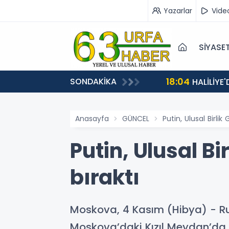
Yazarlar
Vide
SİYASE
18:04
SONDAKİKA
HALİLİYE
Anasayfa
GÜNCEL
Putin, Ulusal Birli
Putin, Ulusal B
bıraktı
Moskova, 4 Kasım (Hibya) - Rus
Moskova’daki Kızıl Meydan’da b