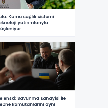
ula: Kamu sağlık sistemi
eknoloji yatırımlarıyla
üçleniyor
elenski: Savunma sanayisi ile
ephe komutanlarını aynı