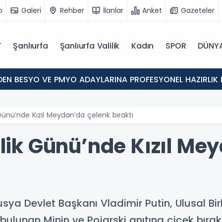
o
Galeri
Rehber
İlanlar
Anket
Gazeteler
T
Şanlıurfa
Şanlıurfa Valilik
Kadın
SPOR
DÜNY
'DEN BESYO VE PMYO ADAYLARINA PROFESYONEL HAZIRLIK 
k Günü’nde Kızıl Meydan’da çelenk bıraktı
irlik Günü’nde Kızıl M
ya Devlet Başkanı Vladimir Putin, Ulusal Bir
ulunan Minin ve Pojarski anıtına çiçek bırakt