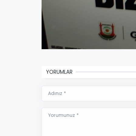
YORUMLAR
Adınız *
Yorumunuz *