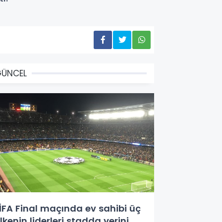
GÜNCEL
İFA Final maçında ev sahibi üç
lkenin liderleri stadda yerini