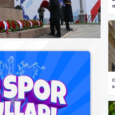
a
C
s