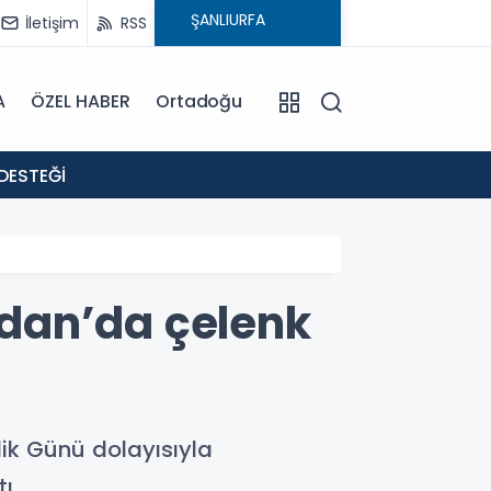
İletişim
RSS
A
ÖZEL HABER
Ortadoğu
18:02
DESTEĞİ
: EVR
eydan’da çelenk
lik Günü dolayısıyla
ı.