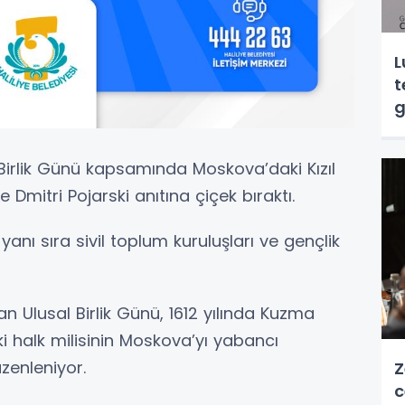
L
t
g
 Birlik Günü kapsamında Moskova’daki Kızıl
mitri Pojarski anıtına çiçek bıraktı.
 yanı sıra sivil toplum kuruluşları ve gençlik
n Ulusal Birlik Günü, 1612 yılında Kuzma
eki halk milisinin Moskova’yı yabancı
üzenleniyor.
Z
c