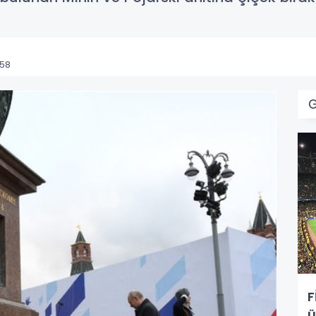
:58
F
ü