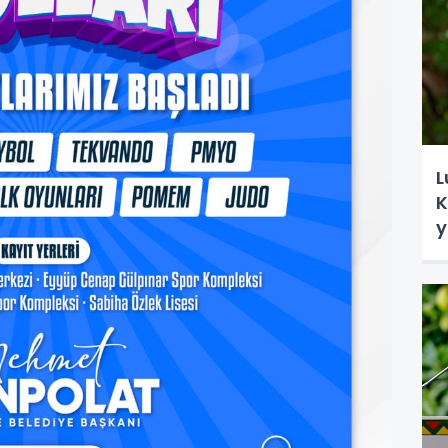
L
K
y