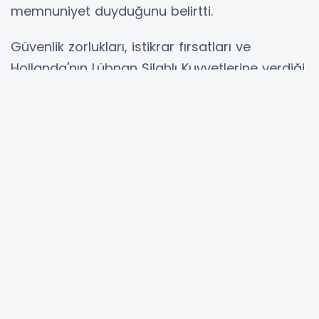
memnuniyet duyduğunu belirtti.
Güvenlik zorlukları, istikrar fırsatları ve
Hollanda'nın Lübnan Silahlı Kuvvetlerine verdiği
desteği ele aldığını belirten Brekelmans,
"Ateşkes anlaşmasına herkes uymalı. İstikrar,
Lübnan'ın, bölgenin ve Avrupa'nın çıkarınadır!"
açıklamasını yaptı.
Hibya Haber Ajansı