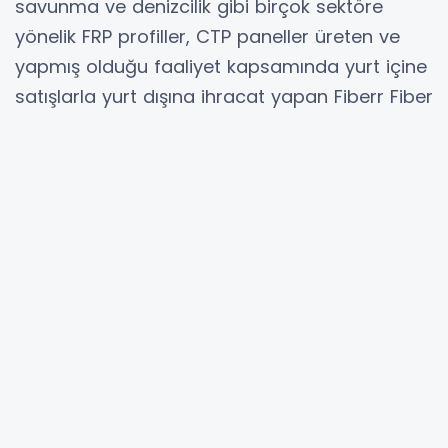
savunma ve denizcilik gibi birçok sektöre
yönelik FRP profiller, CTP paneller üreten ve
yapmış olduğu faaliyet kapsamında yurt içine
satışlarla yurt dışına ihracat yapan Fiberr Fiber
Reinforced Resins Kompozit Teknolojileri Dış
Tic. A.Ş'ye yatırım yapmaya karar vermiştir.''
denildi.
Hibya Haber Ajansı