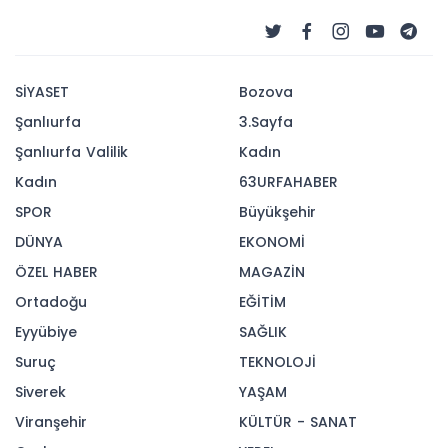
SİYASET
Bozova
Şanlıurfa
3.Sayfa
Şanlıurfa Valilik
Kadın
Kadın
63URFAHABER
SPOR
Büyükşehir
DÜNYA
EKONOMİ
ÖZEL HABER
MAGAZİN
Ortadoğu
EĞİTİM
Eyyübiye
SAĞLIK
Suruç
TEKNOLOJİ
Siverek
YAŞAM
Viranşehir
KÜLTÜR - SANAT