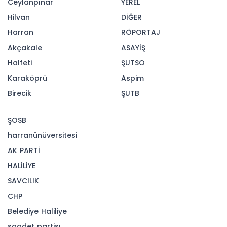
Ceylanpınar
YEREL
Hilvan
DİĞER
Harran
RÖPORTAJ
Akçakale
ASAYİŞ
Halfeti
ŞUTSO
Karaköprü
Aspim
Birecik
ŞUTB
ŞOSB
harranünüversitesi
AK PARTİ
HALİLİYE
SAVCILIK
CHP
Belediye Haliliye
saadet partisı