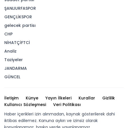
ŞANLIURFASPOR
GENÇLİKSPOR
gelecek partisı
CHP
NİHATÇİFTCİ
Analiz
Taziyeler
JANDARMA
GÜNCEL
İletişim
Künye
Yayın İlkeleri
Kurallar
Gizlilik
Kullanıcı Sözleşmesi
Veri Politikası
Haber içerikleri izin alınmadan, kaynak gösterilerek dahi
iktibas edilemez. Kanuna aykırı ve izinsiz olarak
kopyalanamaz, başka yerde yayınlanamaz.