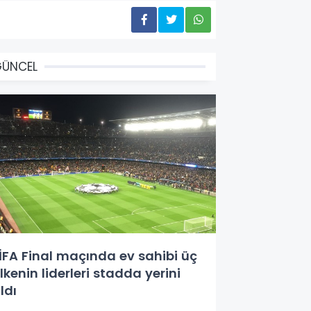
GÜNCEL
İFA Final maçında ev sahibi üç
lkenin liderleri stadda yerini
ldı