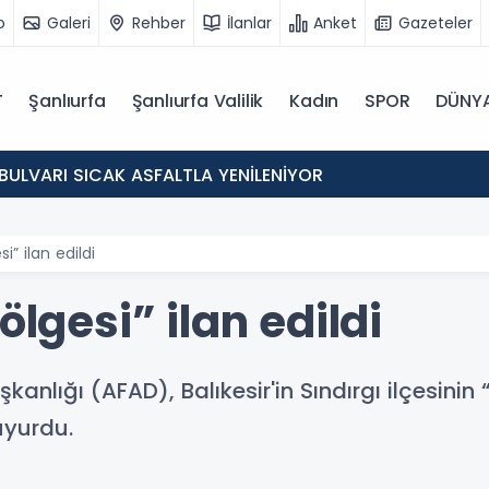
o
Galeri
Rehber
İlanlar
Anket
Gazeteler
T
Şanlıurfa
Şanlıurfa Valilik
Kadın
SPOR
DÜNY
BULVARI SICAK ASFALTLA YENİLENİYOR
si” ilan edildi
ölgesi” ilan edildi
anlığı (AFAD), Balıkesir'in Sındırgı ilçesinin 
uyurdu.