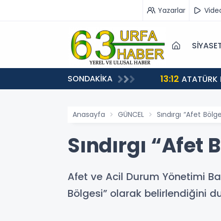
Yazarlar
Vide
SİYASE
13:12
SONDAKİKA
ATATÜRK 
Anasayfa
GÜNCEL
Sındırgı “Afet Bölge
Sındırgı “Afet B
Afet ve Acil Durum Yönetimi Başk
Bölgesi” olarak belirlendiğini d