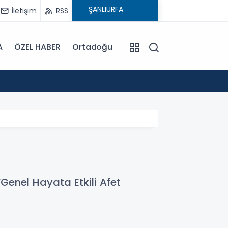
İletişim
RSS
A
ÖZEL HABER
Ortadoğu
18:04
HALİL
“Genel Hayata Etkili Afet