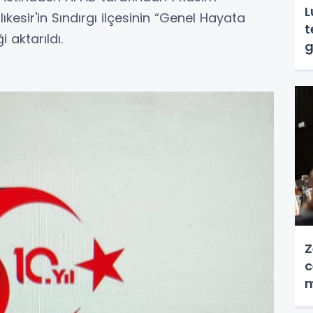
L
kesir'in Sındırgı ilçesinin “Genel Hayata
t
i aktarıldı.
g
Z
c
m