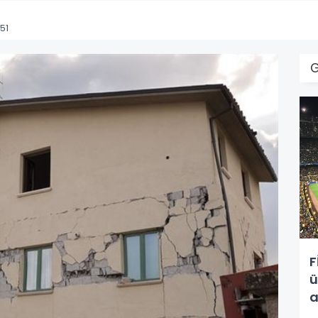
51
F
ü
a