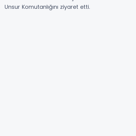
Unsur Komutanlığını ziyaret etti.
Bayraktaroğlu, komutanlıklarda inceleme ve
denetlemelerde bulundu.