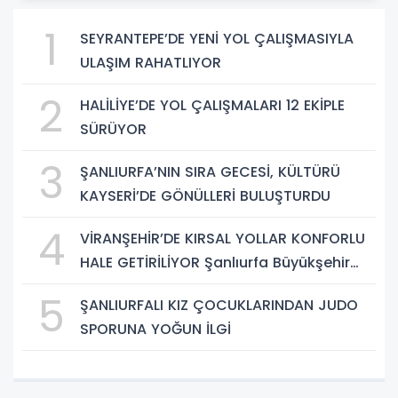
1
SEYRANTEPE’DE YENİ YOL ÇALIŞMASIYLA
ULAŞIM RAHATLIYOR
2
HALİLİYE’DE YOL ÇALIŞMALARI 12 EKİPLE
SÜRÜYOR
3
ŞANLIURFA’NIN SIRA GECESİ, KÜLTÜRÜ
KAYSERİ’DE GÖNÜLLERİ BULUŞTURDU
4
VİRANŞEHİR’DE KIRSAL YOLLAR KONFORLU
HALE GETİRİLİYOR Şanlıurfa Büyükşehir
Belediyesi, kırsal mahallelerde ulaşımın
5
ŞANLIURFALI KIZ ÇOCUKLARINDAN JUDO
daha güvenli ve konforlu hale getirilmesi
SPORUNA YOĞUN İLGİ
amacıyla yol çalışmalarını sürdürüyor.
Şanlıurfa Büyükşehir Beled