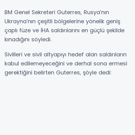
BM Genel Sekreteri Guterres, Rusya’nın
Ukrayna’nın çeşitli bölgelerine yönelik geniş
çaplı füze ve İHA saldırılarını en güçlü şekilde
kınadığını söyledi.
Sivilleri ve sivil altyapıyı hedef alan saldırıların
kabul edilemeyeceğini ve derhal sona ermesi
gerektiğini belirten Guterres, şöyle dedi:
“Ukrayna’nın egemenliğini, bağımsızlığını ve
toprak bütünlüğünü tam olarak güvence
altına alan adil, kapsamlı ve sürdürülebilir bir
barışa giden ilk adım olarak, derhal ve
koşulsuz bir ateşkes çağrımı yineliyorum.”