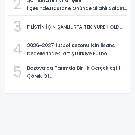
2
Şanlıurfa’nın Viranşehir
ilçesinde,Hastane Önünde Silahlı Saldırı:
2 Ağır Yaralı
3
FİLİSTİN İÇİN ŞANLIURFA TEK YÜREK OLDU
4
2026-2027 futbol sezonu için lisans
bedellerindeki artışTürkiye Futbol
Federasyonu işi ticarete indirdi
5
Bozova’da Tarımda Bir İlk Gerçekleşti!
Çörek Otu