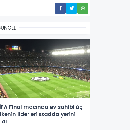
GÜNCEL
İFA Final maçında ev sahibi üç
lkenin liderleri stadda yerini
ldı