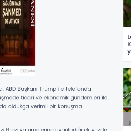
L
K
y
va, ABD Başkanı Trump ile telefonda
şmede ticari ve ekonomik gündemleri ile
a oldukça verimli bir konuşma
zı Brezilya ürünlerine uyguladığı ek yüzde