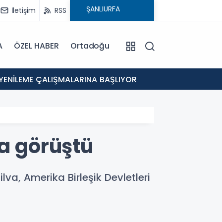
İletişim
RSS
A
ÖZEL HABER
Ortadoğu
12:46
 YENİLEME ÇALIŞMALARINA BAŞLIYOR
Eyyübi
da görüştü
lva, Amerika Birleşik Devletleri