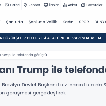
o
Galeri
Rehber
İlanlar
Anket
Gazeteler
T
Şanlıurfa
Şanlıurfa Valilik
Kadın
SPOR
DÜNY
A BÜYÜKŞEHİR BELEDİYESİ ATATÜRK BULVARI'NDA ASFALT
 Trump ile telefonda görüştü
anı Trump ile telefon
Brezilya Devlet Başkanı Luiz Inacio Lula da Si
on görüşmesi gerçekleştirdi.