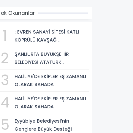
ok Okunanlar
1
: EVREN SANAYİ SİTESİ KATLI
KÖPRÜLÜ KAVŞAĞI
TAMAMLANDI, ARAÇ GEÇİŞLERİ
2
ŞANLIURFA BÜYÜKŞEHİR
BAŞLADI
BELEDİYESİ ATATÜRK
BULVARI'NDA ASFALT YENİLEME
3
HALİLİYE'DE EKİPLER EŞ ZAMANLI
ÇALIŞMALARINA BAŞLIYOR
OLARAK SAHADA
4
HALİLİYE'DE EKİPLER EŞ ZAMANLI
OLARAK SAHADA
5
Eyyübiye Belediyesi’nin
Gençlere Büyük Desteği