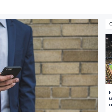
01
F
ü
a