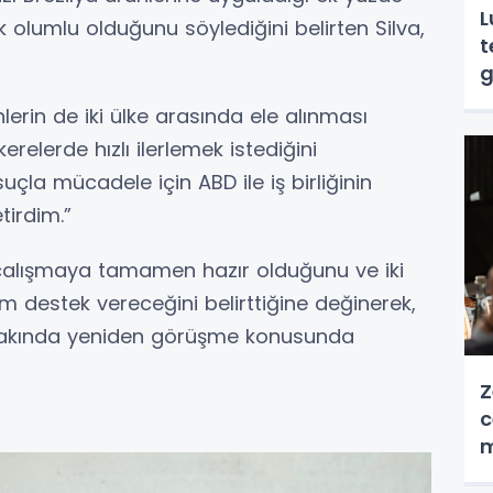
L
ok olumlu olduğunu söylediğini belirten Silva,
t
g
lerin de iki ülke arasında ele alınması
erelerde hızlı ilerlemek istediğini
uçla mücadele için ABD ile iş birliğinin
tirdim.”
kte çalışmaya tamamen hazır olduğunu ve iki
am destek vereceğini belirttiğine değinerek,
da yakında yeniden görüşme konusunda
Z
c
m