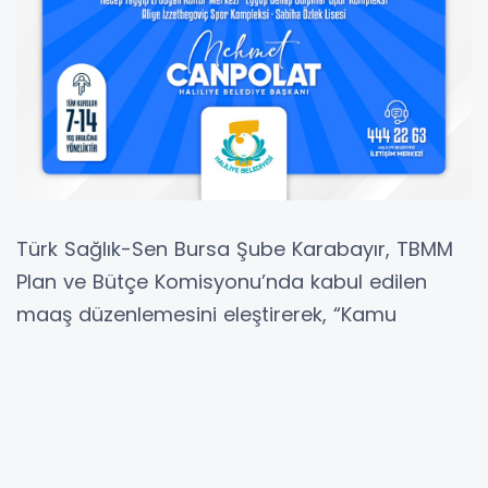
Türk Sağlık-Sen Bursa Şube Karabayır, TBMM
Plan ve Bütçe Komisyonu’nda kabul edilen
maaş düzenlemesini eleştirerek, “Kamu
çalışanını açıkça bölmek anlamına geliyor”
ifadelerini kullandı. Karabayır, ekonomik krizin
tüm çalışanları eşit şekilde etkilediğini
vurgularken, zammın yalnızca belirli kadrolara
yapıldığını savunarak bunun sosyal devlet