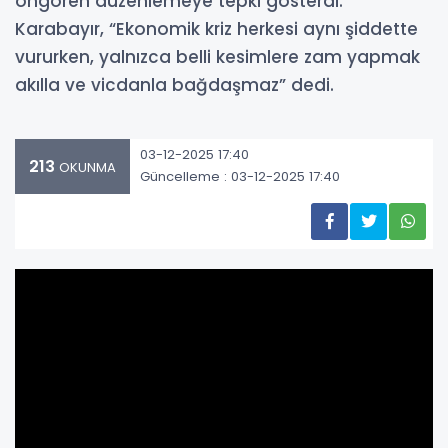
öngören düzenlemeye tepki gösterdi.
Karabayır, “Ekonomik kriz herkesi aynı şiddette
vururken, yalnızca belli kesimlere zam yapmak
akılla ve vicdanla bağdaşmaz” dedi.
03-12-2025 17:40
213
OKUNMA
Güncelleme : 03-12-2025 17:40