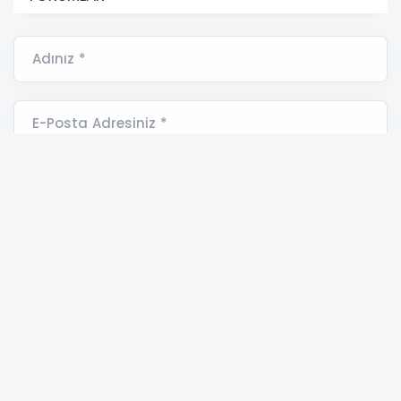
sahip olduğu DAGI payları 600.000 adet paya
ulaşmıştır. Toplam geri alınan payların
sermayeye oranı yüzde 0,150'dir.'' denildi.
Hibya Haber Ajansı