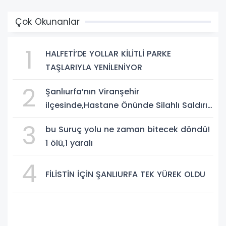
Çok Okunanlar
1
HALFETİ’DE YOLLAR KİLİTLİ PARKE
TAŞLARIYLA YENİLENİYOR
2
Şanlıurfa’nın Viranşehir
ilçesinde,Hastane Önünde Silahlı Saldırı:
2 Ağır Yaralı
3
bu Suruç yolu ne zaman bitecek döndü!
1 ölü,1 yaralı
4
FİLİSTİN İÇİN ŞANLIURFA TEK YÜREK OLDU