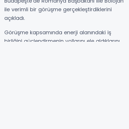
Budapeşte’de Romanya Başbakanı Ilie Bolojan
ile verimli bir görüşme gerçekleştirdiklerini
açıkladı.
Görüşme kapsamında enerji alanındaki iş
birliğini güçlendirmenin yollarını ele aldıklarını
belirten Orban, "Diğer konuların yanı sıra,
ülkelerimiz arasında enerji alanındaki iş birliğini
güçlendirmenin yollarını da ele aldık" dedi.
Ziyareti için Bolojan'a teşekkür eden Orban,
açıklamasını "Ziyaretiniz için teşekkür ederim,
Sayın Başbakan” sözleriyle tamamladı.
Hibya Haber Ajansı