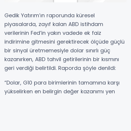
Gedik Yatırım’ın raporunda küresel
piyasalarda, zayıf kalan ABD istihdam
verilerinin Fed’in yakın vadede ek faiz
indirimine gitmesini gerektirecek ölçüde güçlü
bir sinyal üretmemesiyle dolar sınırlı güç
kazanırken, ABD tahvil getirilerinin bir kısmını
geri verdiği belirtildi. Raporda şöyle denildi:
“Dolar, G10 para birimlerinin tamamına karşı
yükselirken en belirgin değer kazanımı yen
karşısında görüldü; 10 yıllık ABD tahvil faizi ise
4,17 seviyesine yöneldi. Hisse piyasalarında
Asya borsaları hafif artış gösterirken, ABD ve
Avrupa vadeli endeksleri yatay bir seyir izledi.