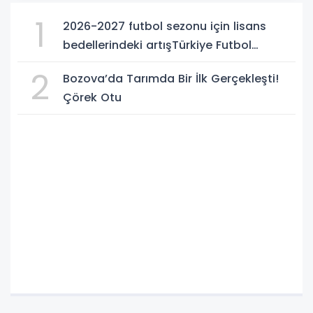
1
2026-2027 futbol sezonu için lisans
bedellerindeki artışTürkiye Futbol
Federasyonu işi ticarete indirdi
2
Bozova’da Tarımda Bir İlk Gerçekleşti!
Çörek Otu