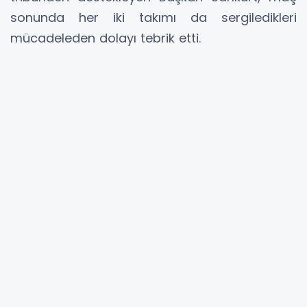
sonunda her iki takımı da sergiledikleri
mücadeleden dolayı tebrik etti.
Çorlu General Basri Saran Stadyumu’nda
oynanan müsabakada taraftarlarla bir araya
gelen Belediye Başkanı Ahmet Sarıkurt,
karşılaşmayı takip etti.
Golsüz eşitlikle sona eren karşılaşmanın
ardından değerlendirmelerde bulunan Başkan
Ahmet Sarıkurt, skor ne olursa olsun sahada
gösterilen emeğin kıymetli olduğunu
vurgulayarak; “Kentimizin en önemli
değerlerinden biri olan Çorluspor 1947`mizi,
Yalova FK 77 karşısında tribünden destekledik.