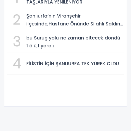
TAŞLARIYLA YENİLENİYOR
2
Şanlıurfa’nın Viranşehir
ilçesinde,Hastane Önünde Silahlı Saldırı:
2 Ağır Yaralı
3
bu Suruç yolu ne zaman bitecek döndü!
1 ölü,1 yaralı
4
FİLİSTİN İÇİN ŞANLIURFA TEK YÜREK OLDU