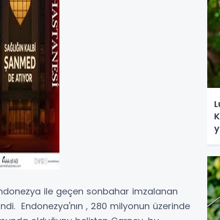
L
K
y
ndonezya ile geçen sonbahar imzalanan
ndi. Endonezya'nın , 280 milyonun üzerinde