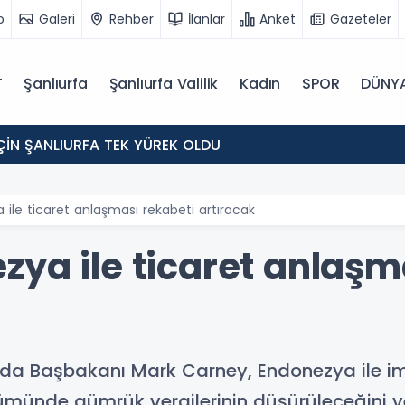
o
Galeri
Rehber
İlanlar
Anket
Gazeteler
T
Şanlıurfa
Şanlıurfa Valilik
Kadın
SPOR
DÜNY
 İÇİN ŞANLIURFA TEK YÜREK OLDU
ile ticaret anlaşması rekabeti artıracak
zya ile ticaret anlaşm
da Başbakanı Mark Carney, Endonezya ile im
ümünde gümrük vergilerinin düşürüleceğini 