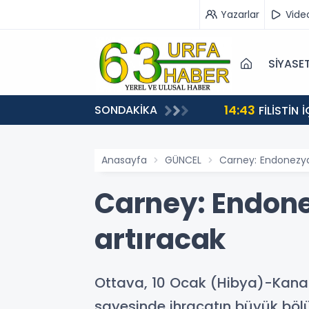
Yazarlar
Vide
SİYASE
14:43
SONDAKİKA
bol Federasyonu işi ticarete indirdi
FİLİSTİN
Anasayfa
GÜNCEL
Carney: Endonezya 
Carney: Endone
artıracak
Ottava, 10 Ocak (Hibya)-Kana
sayesinde ihracatın büyük böl