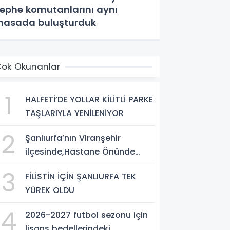
ephe komutanlarını aynı
asada buluşturduk
ok Okunanlar
1
HALFETİ’DE YOLLAR KİLİTLİ PARKE
TAŞLARIYLA YENİLENİYOR
2
Şanlıurfa’nın Viranşehir
ilçesinde,Hastane Önünde
Silahlı Saldırı: 2 Ağır Yaralı
3
FİLİSTİN İÇİN ŞANLIURFA TEK
YÜREK OLDU
4
2026-2027 futbol sezonu için
lisans bedellerindeki