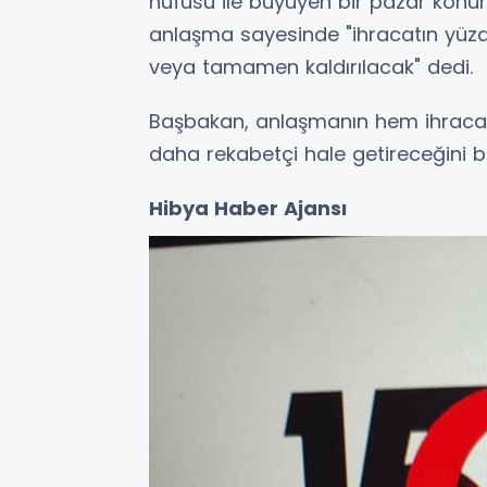
nüfusu ile büyüyen bir pazar kon
anlaşma sayesinde "ihracatın yüzd
veya tamamen kaldırılacak" dedi.
Başbakan, anlaşmanın hem ihracat 
daha rekabetçi hale getireceğini bel
Hibya Haber Ajansı