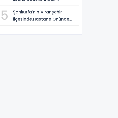
artışTürkiye Futbol
5
Şanlıurfa’nın Viranşehir
Federasyonu işi ticarete
ilçesinde,Hastane Önünde
indirdi
Silahlı Saldırı: 2 Ağır Yaralı