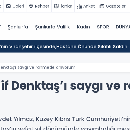
o
Galeri
Rehber
İlanlar
Anket
Gazeteler
T
Şanlıurfa
Şanlıurfa Valilik
Kadın
SPOR
DÜNY
’nın Viranşehir ilçesinde,Hastane Önünde Silahlı Saldırı: 
Denktaş’ı saygı ve rahmetle anıyorum
if Denktaş’ı saygı ve 
et Yılmaz, Kuzey Kıbrıs Türk Cumhuriyeti’n
aş’ın vefat yıl dönümünde yayımladığı mesa