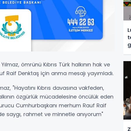
L
t
g
ılmaz, ömrünü Kıbrıs Türk halkının hak ve
f Raif Denktaş için anma mesajı yayımladı.
lmaz, "Hayatını Kıbrıs davasına vakfeden,
k halkının özgürlük mücadelesine öncülük eden
n Kurucu Cumhurbaşkanı merhum Rauf Raif
nde saygı, rahmet ve minnetle anıyorum"
Z