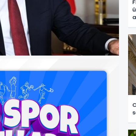
F
ü
a
C
s