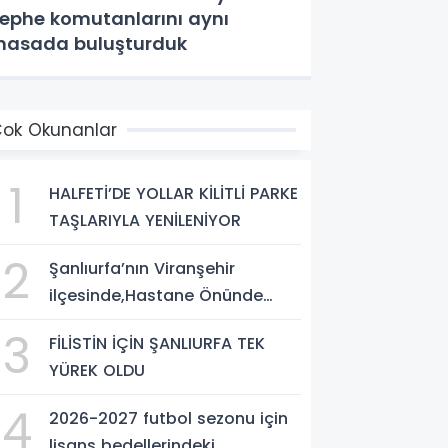
ephe komutanlarını aynı
asada buluşturduk
ok Okunanlar
1
HALFETİ’DE YOLLAR KİLİTLİ PARKE
TAŞLARIYLA YENİLENİYOR
2
Şanlıurfa’nın Viranşehir
ilçesinde,Hastane Önünde
Silahlı Saldırı: 2 Ağır Yaralı
3
FİLİSTİN İÇİN ŞANLIURFA TEK
YÜREK OLDU
4
2026-2027 futbol sezonu için
lisans bedellerindeki