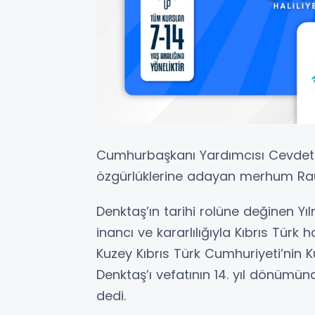
Cumhurbaşkanı Yardımcısı Cevdet Y
özgürlüklerine adayan merhum Rau
Denktaş’ın tarihi rolüne değinen Yı
inancı ve kararlılığıyla Kıbrıs Tür
Kuzey Kıbrıs Türk Cumhuriyeti’ni
Denktaş’ı vefatının 14. yıl dönümü
dedi.