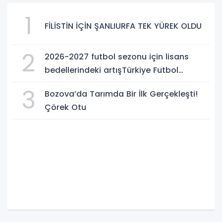
1
FİLİSTİN İÇİN ŞANLIURFA TEK YÜREK OLDU
2
2026-2027 futbol sezonu için lisans
bedellerindeki artışTürkiye Futbol
Federasyonu işi ticarete indirdi
3
Bozova’da Tarımda Bir İlk Gerçekleşti!
Çörek Otu