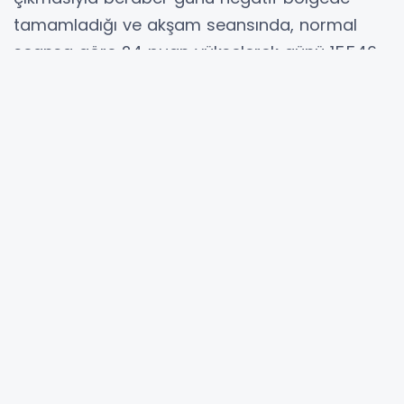
tamamladığı ve akşam seansında, normal
seansa göre 24 puan yükselerek günü 15546
seviyesinden tamamladığı vurgulanırken
raporda şu bilgiler verildi:
"Ayrıca sözleşmenin, düşüş sürecinde 50
günlük ortalamasının üzerinde seyrediyor.
Stokastik, RSI, MFI, Momentum ve MACD
göstergelerinin eş zamanlı olarak negatif
görünüm sergilemesi, kısa vadede satış
baskısının belirgin şekilde güç kazandığına
işaret etmektedir. Özellikle trend göstergesi
olan MACD’nin aşağı yönlü seyri ve
Momentum’daki zayıflama, mevcut düşüş