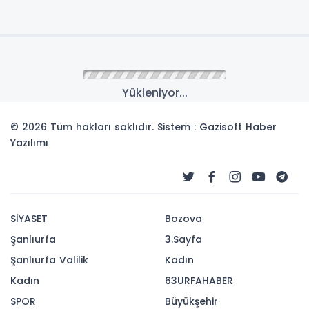
Anasayfa
GÜNCEL
Ahlatcı Doğal Gaz’dan pay
geri alımı
Ahlatcı Doğal Gaz Dağıtım Enerji ve Yatırım A.Ş,
payların geri alınmasına ilişkin bildirim yaptı.
03-03-2026 18:42
193
OKUNMA
Güncelleme : 03-03-2026 18:42