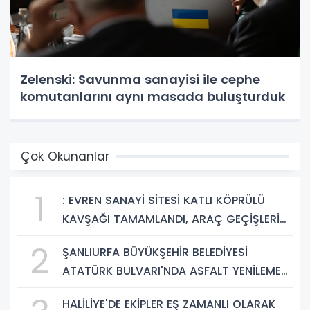
Zelenski: Savunma sanayisi ile cephe
komutanlarını aynı masada buluşturduk
Çok Okunanlar
1
: EVREN SANAYİ SİTESİ KATLI KÖPRÜLÜ
KAVŞAĞI TAMAMLANDI, ARAÇ GEÇİŞLERİ
BAŞLADI
2
ŞANLIURFA BÜYÜKŞEHİR BELEDİYESİ
ATATÜRK BULVARI'NDA ASFALT YENİLEME
ÇALIŞMALARINA BAŞLIYOR
HALİLİYE'DE EKİPLER EŞ ZAMANLI OLARAK