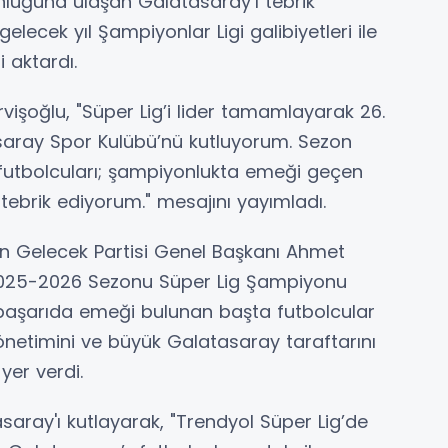
nluğuna ulaşan Galatasaray’ı tebrik
lecek yıl Şampiyonlar Ligi galibiyetleri ile
 aktardı.
vişoğlu, "Süper Lig’i lider tamamlayarak 26.
aray Spor Kulübü’nü kutluyorum. Sezon
tbolcuları; şampiyonlukta emeği geçen
 tebrik ediyorum." mesajını yayımladı.
an Gelecek Partisi Genel Başkanı Ahmet
"2025-2026 Sezonu Süper Lig Şampiyonu
 başarıda emeği bulunan başta futbolcular
yönetimini ve büyük Galatasaray taraftarını
yer verdi.
saray'ı kutlayarak, "Trendyol Süper Lig’de