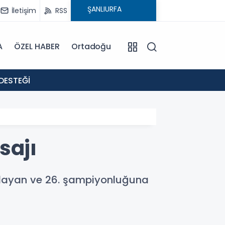
İletişim
RSS
A
ÖZEL HABER
Ortadoğu
18:02
DESTEĞİ
: EVR
sajı
mlayan ve 26. şampiyonluğuna