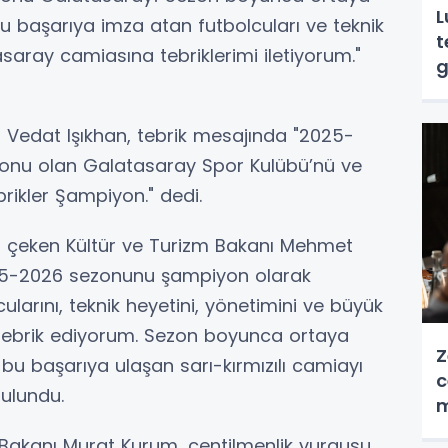
L
bu başarıya imza atan futbolcuları ve teknik
t
saray camiasına tebriklerimi iletiyorum."
g
 Vedat Işıkhan, tebrik mesajında "2025-
onu olan Galatasaray Spor Kulübü’nü ve
rikler Şampiyon." dedi.
kkat çeken Kültür ve Turizm Bakanı Mehmet
025-2026 sezonunu şampiyon olarak
larını, teknik heyetini, yönetimini ve büyük
 tebrik ediyorum. Sezon boyunca ortaya
Z
 bu başarıya ulaşan sarı-kırmızılı camiayı
c
ulundu.
m
ği Bakanı Murat Kurum, centilmenlik vurgusu