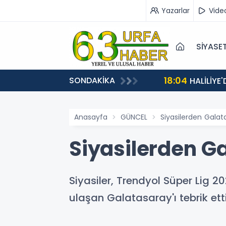
Yazarlar
Vide
SİYASE
18:04
SONDAKİKA
HALİLİYE
Anasayfa
GÜNCEL
Siyasilerden Galat
Siyasilerden G
Siyasiler, Trendyol Süper Li
ulaşan Galatasaray'ı tebrik etti