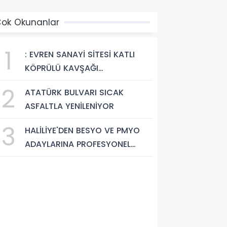
ok Okunanlar
1
: EVREN SANAYİ SİTESİ KATLI
KÖPRÜLÜ KAVŞAĞI
TAMAMLANDI, ARAÇ GEÇİŞLERİ
2
ATATÜRK BULVARI SICAK
BAŞLADI
ASFALTLA YENİLENİYOR
3
HALİLİYE'DEN BESYO VE PMYO
ADAYLARINA PROFESYONEL
HAZIRLIK DESTEĞİ