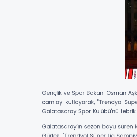
Gençlik ve Spor Bakanı Osman Aşkın
camiayı kutlayarak, "Trendyol Sü
Galatasaray Spor Kulübü'nü tebrik 
Galatasaray’ın sezon boyu süren i
Gürlek, "Trendyol Süper Lig Şamp