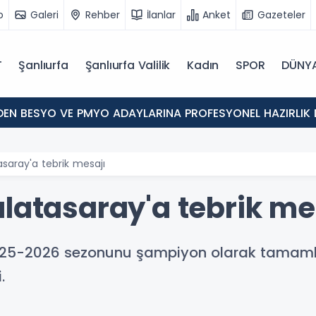
o
Galeri
Rehber
İlanlar
Anket
Gazeteler
T
Şanlıurfa
Şanlıurfa Valilik
Kadın
SPOR
DÜNY
'DEN BESYO VE PMYO ADAYLARINA PROFESYONEL HAZIRLIK 
asaray'a tebrik mesajı
alatasaray'a tebrik me
g 2025-2026 sezonunu şampiyon olarak tama
.