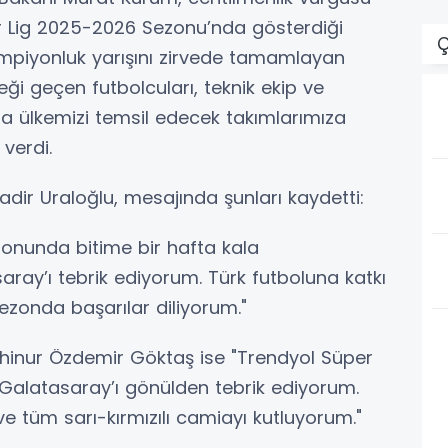
r Lig 2025-2026 Sezonu’nda gösterdiği
Ç
mpiyonluk yarışını zirvede tamamlayan
eği geçen futbolcuları, teknik ekip ve
a ülkemizi temsil edecek takımlarımıza
 verdi.
adir Uraloğlu, mesajında şunları kaydetti:
onunda bitime bir hafta kala
ray’ı tebrik ediyorum. Türk futboluna katkı
ezonda başarılar diliyorum."
ahinur Özdemir Göktaş ise "Trendyol Süper
alatasaray’ı gönülden tebrik ediyorum.
 ve tüm sarı-kırmızılı camiayı kutluyorum."