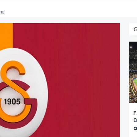
:16
F
ü
a