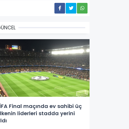
GÜNCEL
İFA Final maçında ev sahibi üç
lkenin liderleri stadda yerini
ldı