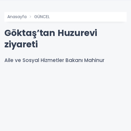
Anasayfa
GÜNCEL
Göktaş’tan Huzurevi
ziyareti
Aile ve Sosyal Hizmetler Bakanı Mahinur
Özdemir Göktaş, İstanbul Sarıyer’de bulunan
İzzet Baysal Huzurevi Yaşlı Bakım ve
Rehabilitasyon Merkezi’ni ziyaret etti.
10-05-2026 13:09
204
OKUNMA
Güncelleme : 10-05-2026 13:09