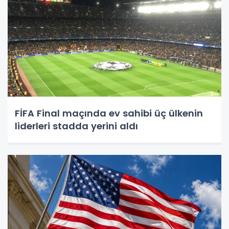
FİFA Final maçında ev sahibi üç ülkenin
liderleri stadda yerini aldı