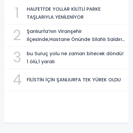
1
HALFETİ’DE YOLLAR KİLİTLİ PARKE
TAŞLARIYLA YENİLENİYOR
2
Şanlıurfa’nın Viranşehir
ilçesinde,Hastane Önünde Silahlı Saldırı:
2 Ağır Yaralı
3
bu Suruç yolu ne zaman bitecek döndü!
1 ölü,1 yaralı
4
FİLİSTİN İÇİN ŞANLIURFA TEK YÜREK OLDU