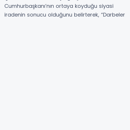
Cumhurbaşkanı’nın ortaya koyduğu siyasi
iradenin sonucu olduğunu belirterek, “Darbeler
ve muhtıralar, yerli odaklar tarafından yapılsa
da aslında küresel vesayetin birer enstrümanı
olarak kurgulanmıştır” ifadelerini kullandı.
Hibya Haber Ajansı