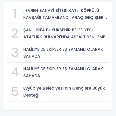
1
: EVREN SANAYİ SİTESİ KATLI KÖPRÜLÜ
KAVŞAĞI TAMAMLANDI, ARAÇ GEÇİŞLERİ
BAŞLADI
2
ŞANLIURFA BÜYÜKŞEHİR BELEDİYESİ
ATATÜRK BULVARI'NDA ASFALT YENİLEME
ÇALIŞMALARINA BAŞLIYOR
3
HALİLİYE'DE EKİPLER EŞ ZAMANLI OLARAK
SAHADA
4
HALİLİYE'DE EKİPLER EŞ ZAMANLI OLARAK
SAHADA
5
Eyyübiye Belediyesi’nin Gençlere Büyük
Desteği