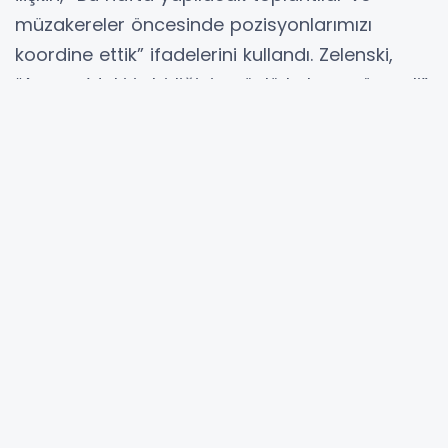
müzakereler öncesinde pozisyonlarımızı
koordine ettik” ifadelerini kullandı. Zelenski,
“Avrupa’daki iş birliğinin güçlü kalması önemli”
dedi.
Görüşmede Rusya’ya yönelik yaptırımların da
ele alındığını belirten Zelenski, “Yaptırımların ve
diğer baskı unsurlarının birleşik etkisinin gerekli
sonuçları verdiği açıkça görülüyor”
açıklamasını yaptı.
Hibya Haber Ajansı