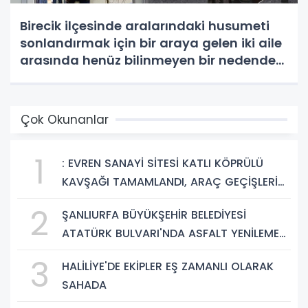
Birecik ilçesinde aralarındaki husumeti
sonlandırmak için bir araya gelen iki aile
arasında henüz bilinmeyen bir nedenden
dolayı kavga çıktı.Çıkan kavgada iki kişi
yaralandı.
Çok Okunanlar
1
: EVREN SANAYİ SİTESİ KATLI KÖPRÜLÜ
KAVŞAĞI TAMAMLANDI, ARAÇ GEÇİŞLERİ
BAŞLADI
2
ŞANLIURFA BÜYÜKŞEHİR BELEDİYESİ
ATATÜRK BULVARI'NDA ASFALT YENİLEME
ÇALIŞMALARINA BAŞLIYOR
3
HALİLİYE'DE EKİPLER EŞ ZAMANLI OLARAK
SAHADA