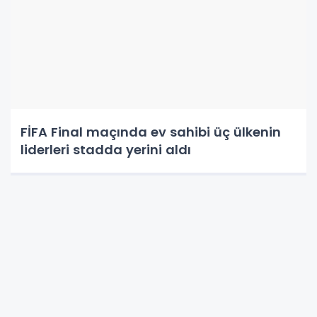
Cumhurbaşkanı Erdoğan'ın konuşmasından
bazı satır başları şöyle: