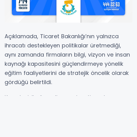
Açıklamada, Ticaret Bakanlığı’nın yalnızca
ihracatı destekleyen politikalar üretmediği,
aynı zamanda firmaların bilgi, vizyon ve insan
kaynağı kapasitesini güçlendirmeye yönelik
eğitim faaliyetlerini de stratejik öncelik olarak
gördüğü belirtildi.
Karadeniz’in önemli sanayi ve ticaret
merkezlerinden biri olan Samsun’un 2025 yılı
itibarıyla 1,65 milyar dolarlık ihracat hacmine
ulaştığı ifade edilen açıklamada, otomotiv
tedarik sanayinden gıda ve savunma