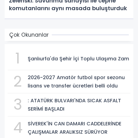
Zelenski: Savunma sanayisi ile cephe
komutanlarını aynı masada buluşturduk
Çok Okunanlar
1
Şanlıurfa'da Şehir İçi Toplu Ulaşıma Zam
2
2026-2027 Amatör futbol spor sezonu
lisans ve transfer ücretleri belli oldu
3
: ATATÜRK BULVARI'NDA SICAK ASFALT
SERİMİ BAŞLADI
4
SİVEREK'İN CAN DAMARI CADDELERİNDE
ÇALIŞMALAR ARALIKSIZ SÜRÜYOR