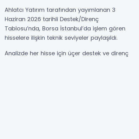
Ahlatcı Yatırım tarafından yayımlanan 3
Haziran 2026 tarihli Destek/Direnç
Tablosu’nda, Borsa İstanbul’da işlem gören
hisselere ilişkin teknik seviyeler paylaşıldı.
Analizde her hisse için üçer destek ve direnç
noktası ile son fiyat bilgilerine yer verildi.
Tabloda bankacılık, sanayi, enerji, holding,
gıda ve teknoloji başta olmak üzere birçok
sektörden hisse senedi bulunurken, destek
seviyeleri olası geri çekilmelerde izlenebilecek
fiyat bölgeleri olarak, direnç seviyeleri ise
yükselişlerde karşılaşılabilecek teknik eşikler
olarak değerlendirildi.