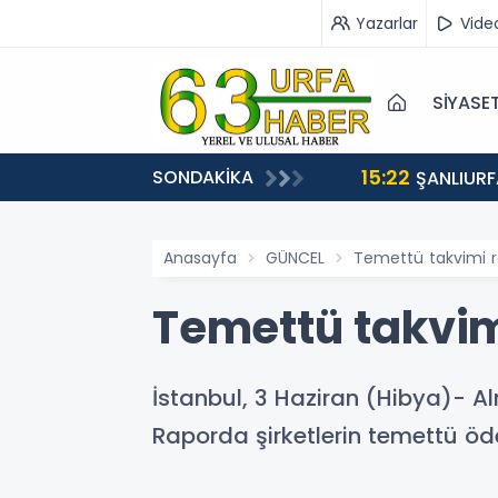
Yazarlar
Vide
SİYASE
15:22
SONDAKİKA
EÇİŞLERİ BAŞLADI
ŞANLIURF
Anasayfa
GÜNCEL
Temettü takvimi r
Temettü takvim
İstanbul, 3 Haziran (Hibya)- Al
Raporda şirketlerin temettü ödem