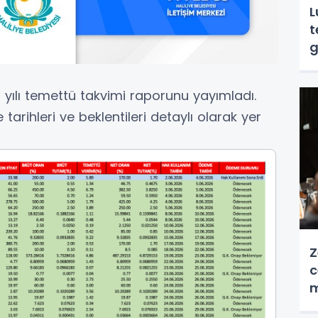
L
t
g
6 yılı temettü takvimi raporunu yayımladı.
arihleri ve beklentileri detaylı olarak yer
Z
c
m