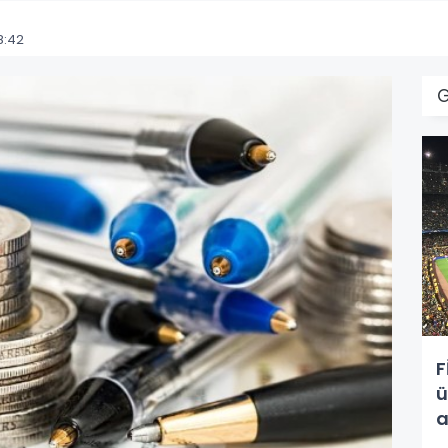
8:42
F
ü
a