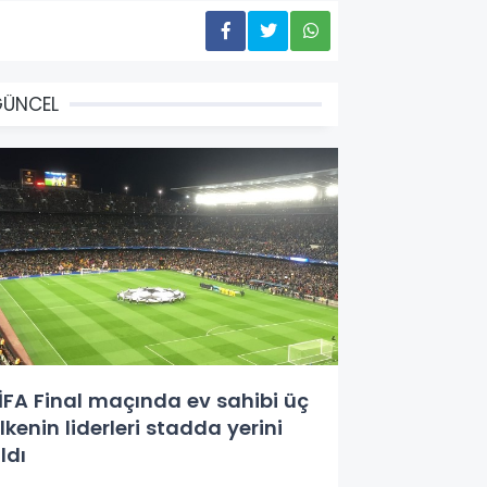
GÜNCEL
İFA Final maçında ev sahibi üç
lkenin liderleri stadda yerini
ldı