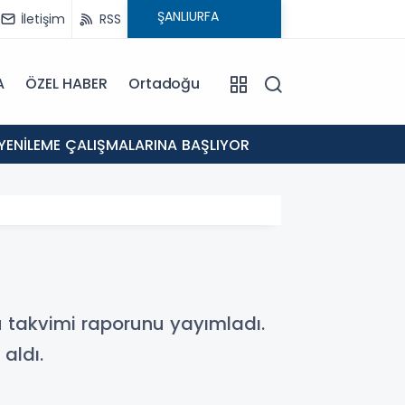
İletişim
RSS
A
ÖZEL HABER
Ortadoğu
12:46
 YENİLEME ÇALIŞMALARINA BAŞLIYOR
Eyyübi
tü takvimi raporunu yayımladı.
aldı.