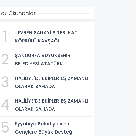
ok Okunanlar
1
: EVREN SANAYİ SİTESİ KATLI
KÖPRÜLÜ KAVŞAĞI
TAMAMLANDI, ARAÇ GEÇİŞLERİ
2
ŞANLIURFA BÜYÜKŞEHİR
BAŞLADI
BELEDİYESİ ATATÜRK
BULVARI'NDA ASFALT YENİLEME
3
HALİLİYE'DE EKİPLER EŞ ZAMANLI
ÇALIŞMALARINA BAŞLIYOR
OLARAK SAHADA
4
HALİLİYE'DE EKİPLER EŞ ZAMANLI
OLARAK SAHADA
5
Eyyübiye Belediyesi’nin
Gençlere Büyük Desteği