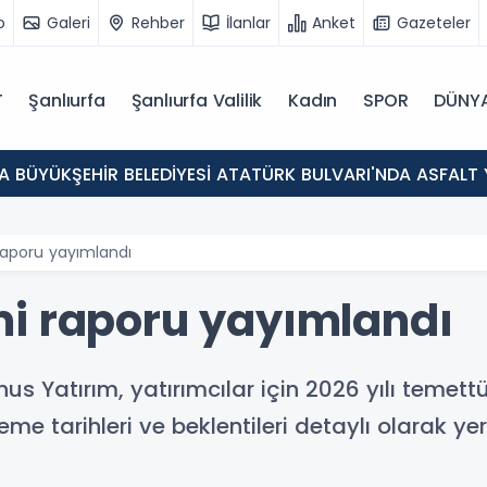
o
Galeri
Rehber
İlanlar
Anket
Gazeteler
T
Şanlıurfa
Şanlıurfa Valilik
Kadın
SPOR
DÜNY
A BÜYÜKŞEHİR BELEDİYESİ ATATÜRK BULVARI'NDA ASFALT
aporu yayımlandı
i raporu yayımlandı
nus Yatırım, yatırımcılar için 2026 yılı temet
e tarihleri ve beklentileri detaylı olarak yer 