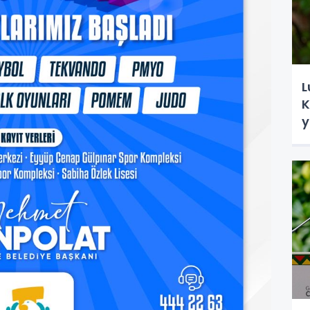
L
K
y