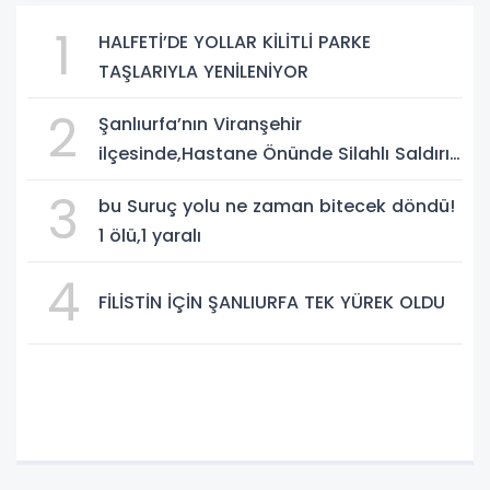
1
HALFETİ’DE YOLLAR KİLİTLİ PARKE
TAŞLARIYLA YENİLENİYOR
2
Şanlıurfa’nın Viranşehir
ilçesinde,Hastane Önünde Silahlı Saldırı:
2 Ağır Yaralı
3
bu Suruç yolu ne zaman bitecek döndü!
1 ölü,1 yaralı
4
FİLİSTİN İÇİN ŞANLIURFA TEK YÜREK OLDU