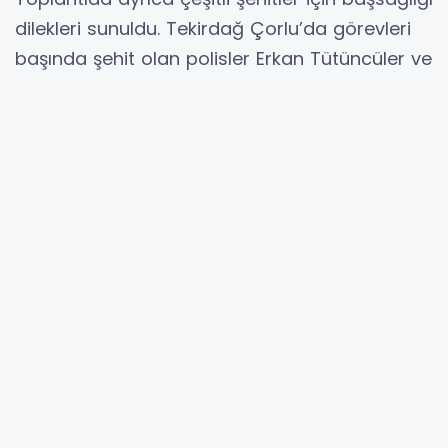
dilekleri sunuldu. Tekirdağ Çorlu’da görevleri
başında şehit olan polisler Erkan Tütüncüler ve
Emre Koç ile Ankara-Niğde Otoyolu’nda
meydana gelen kazada şehit olan Astsubay
Yusuf Ergün anıldı.
Afyonkarahisar Belediyesi tarafından
yürütülen Mikrobölgeleme Jeoloji/Jeoteknik
Etüt Çalışmaları da meclis gündeminde yer
aldı.
Çalışmalar kapsamında şehirde zemin yapısı,
jeolojik özellikler, yeraltı su durumu ve
sıvılaşma potansiyeli gibi birçok unsurun
bilimsel yöntemlerle analiz edileceği belirtildi.