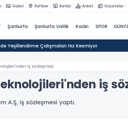
o
Galeri
Rehber
İlanlar
Anket
Gazeteler
T
Şanlıurfa
Şanlıurfa Valilik
Kadın
SPOR
DÜNY
’de Yeşillendirme Çalışmaları Hız Kesmiyor
lojileri'nden iş sözleşmesi
knolojileri'nden iş s
im A.Ş, iş sözleşmesi yaptı.