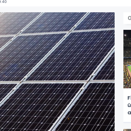
9:40
F
ü
a