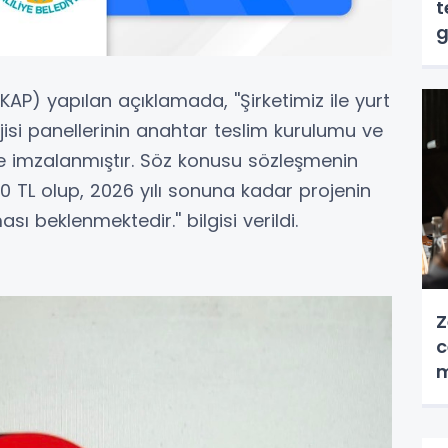
t
g
) yapılan açıklamada, ''Şirketimiz ile yurt
jisi panellerinin anahtar teslim kurulumu ve
me imzalanmıştır. Söz konusu sözleşmenin
0 TL olup, 2026 yılı sonuna kadar projenin
beklenmektedir.'' bilgisi verildi.
Z
c
m