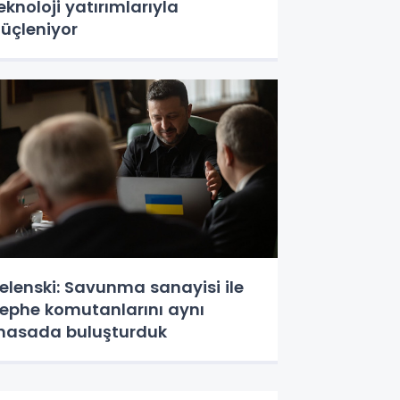
eknoloji yatırımlarıyla
üçleniyor
elenski: Savunma sanayisi ile
ephe komutanlarını aynı
asada buluşturduk