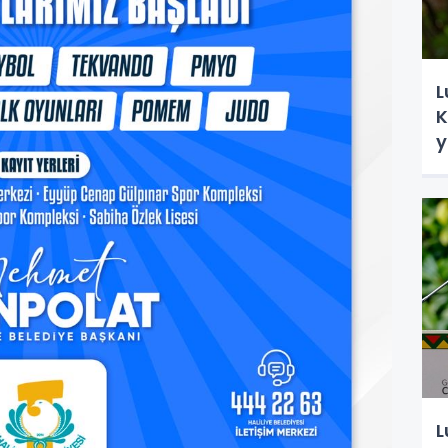
L
K
y
L