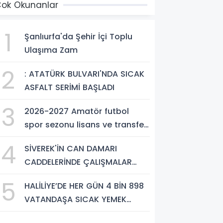
ok Okunanlar
1
Şanlıurfa'da Şehir İçi Toplu
Ulaşıma Zam
2
: ATATÜRK BULVARI'NDA SICAK
ASFALT SERİMİ BAŞLADI
3
2026-2027 Amatör futbol
spor sezonu lisans ve transfer
ücretleri belli oldu
4
SİVEREK'İN CAN DAMARI
CADDELERİNDE ÇALIŞMALAR
ARALIKSIZ SÜRÜYOR
5
HALİLİYE’DE HER GÜN 4 BİN 898
VATANDAŞA SICAK YEMEK
DESTEĞİ