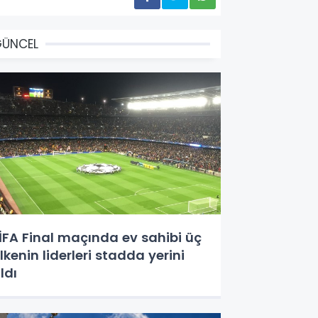
GÜNCEL
İFA Final maçında ev sahibi üç
lkenin liderleri stadda yerini
ldı