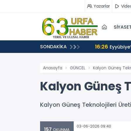
Yazarlar
Vide
SİYASE
16:26
SONDAKİKA
Eyyübiye
Anasayfa
GÜNCEL
Kalyon Güneş Tekno
Kalyon Güneş Te
Kalyon Güneş Teknolojileri Üret
03-06-2026 09:40
157
OKUNMA