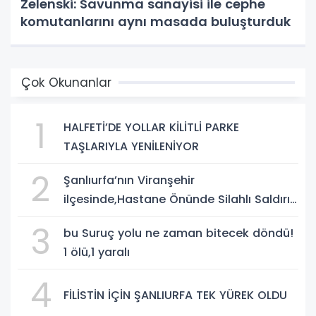
Zelenski: Savunma sanayisi ile cephe
komutanlarını aynı masada buluşturduk
Çok Okunanlar
1
HALFETİ’DE YOLLAR KİLİTLİ PARKE
TAŞLARIYLA YENİLENİYOR
2
Şanlıurfa’nın Viranşehir
ilçesinde,Hastane Önünde Silahlı Saldırı:
2 Ağır Yaralı
3
bu Suruç yolu ne zaman bitecek döndü!
1 ölü,1 yaralı
4
FİLİSTİN İÇİN ŞANLIURFA TEK YÜREK OLDU