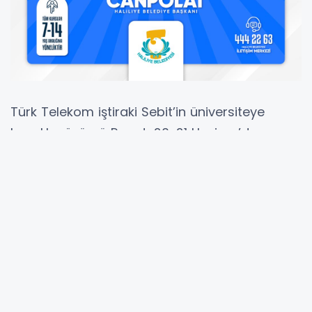
Türk Telekom iştiraki Sebit’in üniversiteye
hazırlık çözümü Raunt, 20-21 Haziran’da
gerçekleştirilecek Yükseköğretim Kurumları
Sınavı (YKS) öncesinde öğrencilere son kez
kendilerini deneme fırsatı sunuyor. 6-7 Haziran
tarihlerinde ülke genelinde düzenlenecek
"Türkiye Geneli Ücretsiz Raunt YKS Provası"
hem TYT hem de AYT oturumlarını kapsayarak
adayların gerçek sınav atmosferi
yaşamalarına, zaman yönetimini