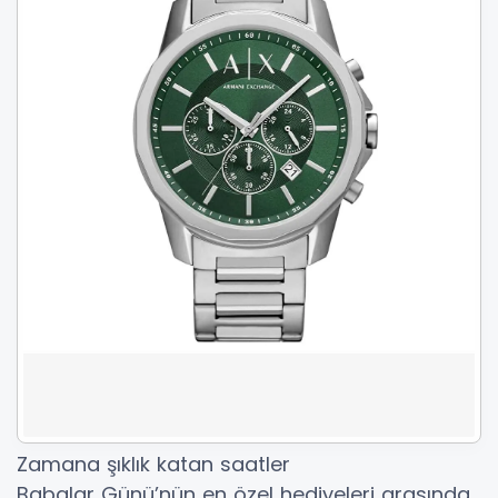
Zamana şıklık katan saatler
Babalar Günü’nün en özel hediyeleri arasında