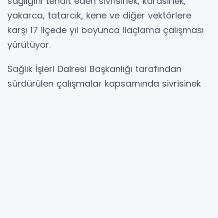
sağlığını tehdit eden sivrisinek, karasinek,
yakarca, tatarcık, kene ve diğer vektörlere
karşı 17 ilçede yıl boyunca ilaçlama çalışması
yürütüyor.
Sağlık İşleri Dairesi Başkanlığı tarafından
sürdürülen çalışmalar kapsamında sivrisinek
ve karasinek gibi zararlılarla mücadele
edilerek, halk sağlığının korunması
hedefleniyor.
17 ilçede 58 gündüz ve 58 gece ULV ekibiyle
sahada çalışma yürütülürken, 290 personel ve
69 araçla ilaçlama faaliyetleri
gerçekleştiriliyor. Çalışmalarda ayrıca 61
holder cihazı, 55 atomizör, 61 ULV cihazı ve 3